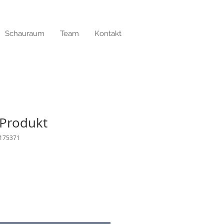
Schauraum
Team
Kontakt
 Produkt
3175371
dpreis
Sale-
Preis